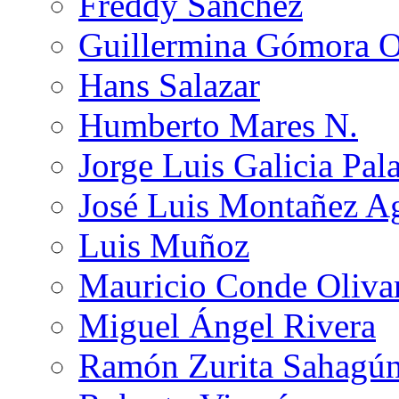
Freddy Sánchez
Guillermina Gómora 
Hans Salazar
Humberto Mares N.
Jorge Luis Galicia Pal
José Luis Montañez Ag
Luis Muñoz
Mauricio Conde Oliva
Miguel Ángel Rivera
Ramón Zurita Sahagú