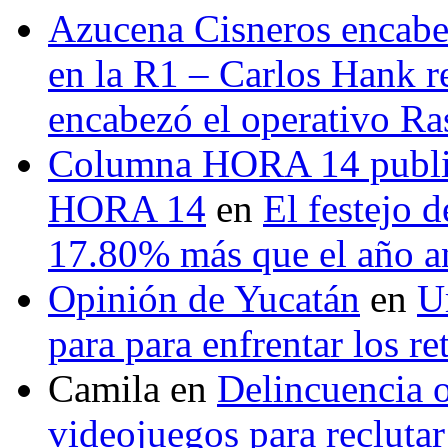
Azucena Cisneros encabez
en la R1 – Carlos Hank r
encabezó el operativo Ras
Columna HORA 14 public
HORA 14
en
El festejo 
17.80% más que el año 
Opinión de Yucatán
en
U
para para enfrentar los re
Camila
en
Delincuencia o
videojuegos para recluta