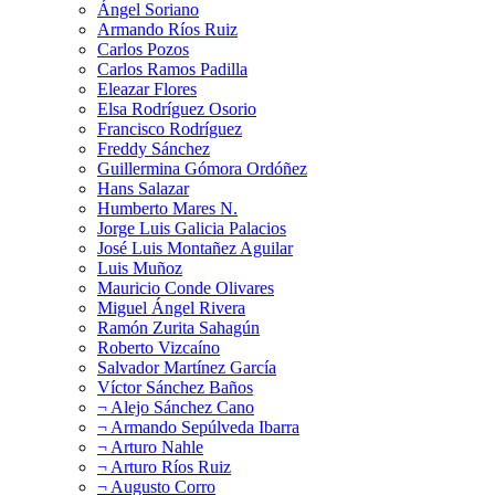
Ángel Soriano
Armando Ríos Ruiz
Carlos Pozos
Carlos Ramos Padilla
Eleazar Flores
Elsa Rodríguez Osorio
Francisco Rodríguez
Freddy Sánchez
Guillermina Gómora Ordóñez
Hans Salazar
Humberto Mares N.
Jorge Luis Galicia Palacios
José Luis Montañez Aguilar
Luis Muñoz
Mauricio Conde Olivares
Miguel Ángel Rivera
Ramón Zurita Sahagún
Roberto Vizcaíno
Salvador Martínez García
Víctor Sánchez Baños
¬ Alejo Sánchez Cano
¬ Armando Sepúlveda Ibarra
¬ Arturo Nahle
¬ Arturo Ríos Ruiz
¬ Augusto Corro