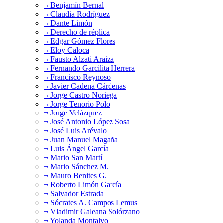
¬ Benjamín Bernal
¬ Claudia Rodríguez
¬ Dante Limón
¬ Derecho de réplica
¬ Edgar Gómez Flores
¬ Eloy Caloca
¬ Fausto Alzati Araiza
¬ Fernando Garcilita Herrera
¬ Francisco Reynoso
¬ Javier Cadena Cárdenas
¬ Jorge Castro Noriega
¬ Jorge Tenorio Polo
¬ Jorge Velázquez
¬ José Antonio López Sosa
¬ José Luis Arévalo
¬ Juan Manuel Magaña
¬ Luis Ángel García
¬ Mario San Martí
¬ Mario Sánchez M.
¬ Mauro Benites G.
¬ Roberto Limón García
¬ Salvador Estrada
¬ Sócrates A. Campos Lemus
¬ Vladimir Galeana Solórzano
¬ Yolanda Montalvo