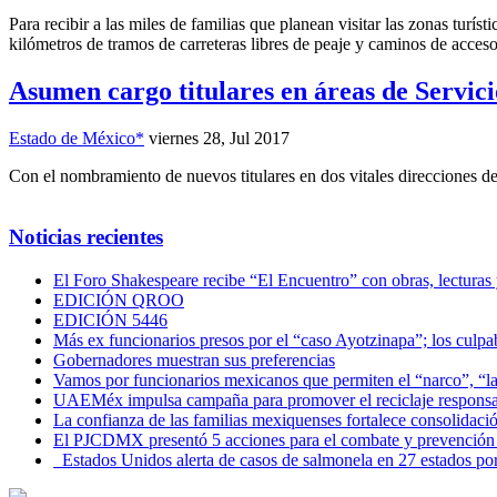
Para recibir a las miles de familias que planean visitar las zonas tur
kilómetros de tramos de carreteras libres de peaje y caminos de acceso a 
Asumen cargo titulares en áreas de Servic
Estado de México*
viernes 28, Jul 2017
Con el nombramiento de nuevos titulares en dos vitales direcciones de 
Noticias recientes
El Foro Shakespeare recibe “El Encuentro” con obras, lecturas
EDICIÓN QROO
EDICIÓN 5446
Más ex funcionarios presos por el “caso Ayotzinapa”; los culpab
Gobernadores muestran sus preferencias
Vamos por funcionarios mexicanos que permiten el “narco”, “
UAEMéx impulsa campaña para promover el reciclaje responsab
La confianza de las familias mexiquenses fortalece consolida
El PJCDMX presentó 5 acciones para el combate y prevención d
Estados Unidos alerta de casos de salmonela en 27 estados po