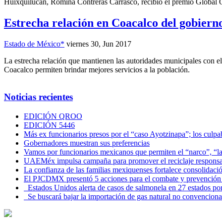
Huixquilucan, Romina Contreras Carrasco, recibió el premio Global Qu
Estrecha relación en Coacalco del gobie
Estado de México*
viernes 30, Jun 2017
La estrecha relación que mantienen las autoridades municipales con 
Coacalco permiten brindar mejores servicios a la población.
Noticias recientes
EDICIÓN QROO
EDICIÓN 5446
Más ex funcionarios presos por el “caso Ayotzinapa”; los culpab
Gobernadores muestran sus preferencias
Vamos por funcionarios mexicanos que permiten el “narco”, “
UAEMéx impulsa campaña para promover el reciclaje responsab
La confianza de las familias mexiquenses fortalece consolida
El PJCDMX presentó 5 acciones para el combate y prevención d
Estados Unidos alerta de casos de salmonela en 27 estados po
Se buscará bajar la importación de gas natural no convenciona