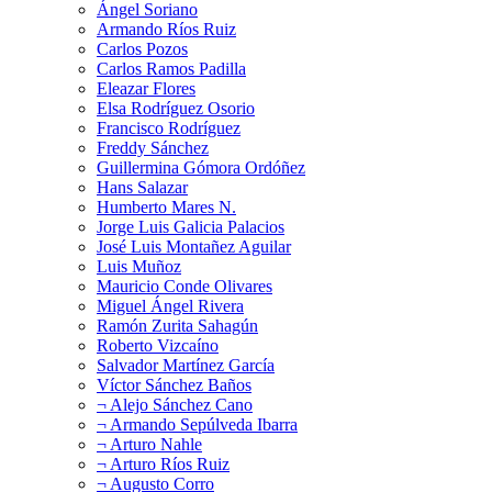
Ángel Soriano
Armando Ríos Ruiz
Carlos Pozos
Carlos Ramos Padilla
Eleazar Flores
Elsa Rodríguez Osorio
Francisco Rodríguez
Freddy Sánchez
Guillermina Gómora Ordóñez
Hans Salazar
Humberto Mares N.
Jorge Luis Galicia Palacios
José Luis Montañez Aguilar
Luis Muñoz
Mauricio Conde Olivares
Miguel Ángel Rivera
Ramón Zurita Sahagún
Roberto Vizcaíno
Salvador Martínez García
Víctor Sánchez Baños
¬ Alejo Sánchez Cano
¬ Armando Sepúlveda Ibarra
¬ Arturo Nahle
¬ Arturo Ríos Ruiz
¬ Augusto Corro