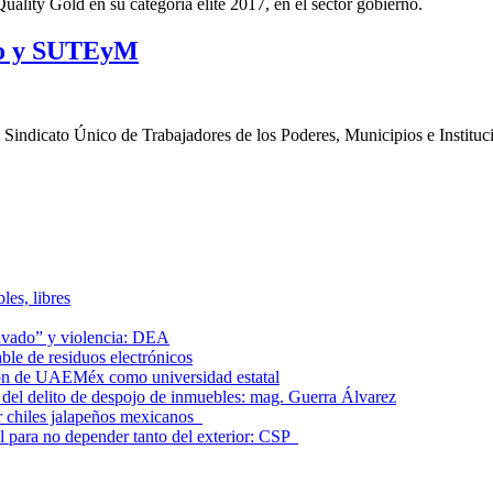
ality Gold en su categoría élite 2017, en el sector gobierno.
rno y SUTEyM
el Sindicato Único de Trabajadores de los Poderes, Municipios e Insti
les, libres
lavado” y violencia: DEA
le de residuos electrónicos
ción de UAEMéx como universidad estatal
el delito de despojo de inmuebles: mag. Guerra Álvarez
r chiles jalapeños mexicanos
l para no depender tanto del exterior: CSP