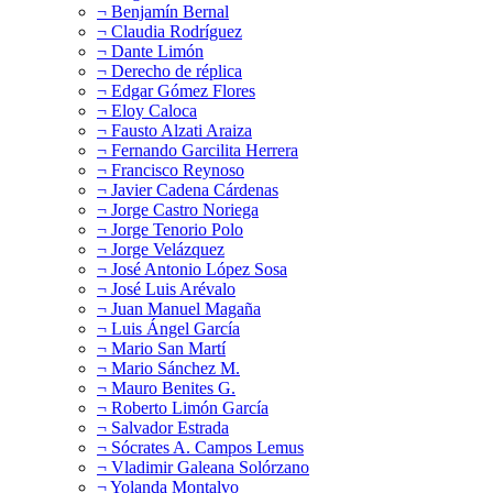
¬ Benjamín Bernal
¬ Claudia Rodríguez
¬ Dante Limón
¬ Derecho de réplica
¬ Edgar Gómez Flores
¬ Eloy Caloca
¬ Fausto Alzati Araiza
¬ Fernando Garcilita Herrera
¬ Francisco Reynoso
¬ Javier Cadena Cárdenas
¬ Jorge Castro Noriega
¬ Jorge Tenorio Polo
¬ Jorge Velázquez
¬ José Antonio López Sosa
¬ José Luis Arévalo
¬ Juan Manuel Magaña
¬ Luis Ángel García
¬ Mario San Martí
¬ Mario Sánchez M.
¬ Mauro Benites G.
¬ Roberto Limón García
¬ Salvador Estrada
¬ Sócrates A. Campos Lemus
¬ Vladimir Galeana Solórzano
¬ Yolanda Montalvo