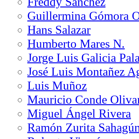
Freddy Sánchez
Guillermina Gómora 
Hans Salazar
Humberto Mares N.
Jorge Luis Galicia Pal
José Luis Montañez Ag
Luis Muñoz
Mauricio Conde Oliva
Miguel Ángel Rivera
Ramón Zurita Sahagú