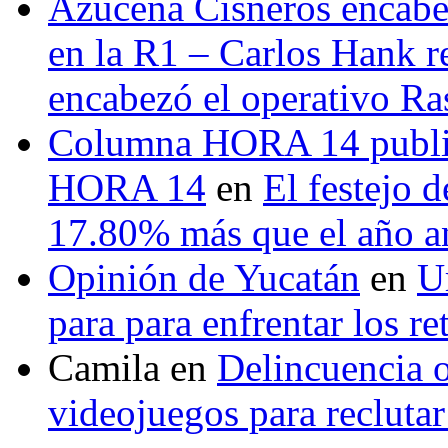
Azucena Cisneros encabez
en la R1 – Carlos Hank r
encabezó el operativo Ras
Columna HORA 14 public
HORA 14
en
El festejo 
17.80% más que el año 
Opinión de Yucatán
en
U
para para enfrentar los re
Camila
en
Delincuencia o
videojuegos para recluta