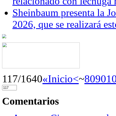
relacionado con lechuga
Sheinbaum presenta la J
2026, que se realizará e
117/1640
«Inicio
<
~
80
90
1
Comentarios