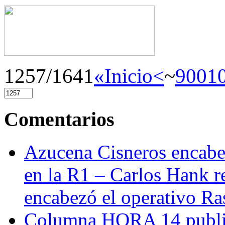
1257/1641
«Inicio
<
~
900
1
Comentarios
Azucena Cisneros encabez
en la R1 – Carlos Hank r
encabezó el operativo Ras
Columna HORA 14 public