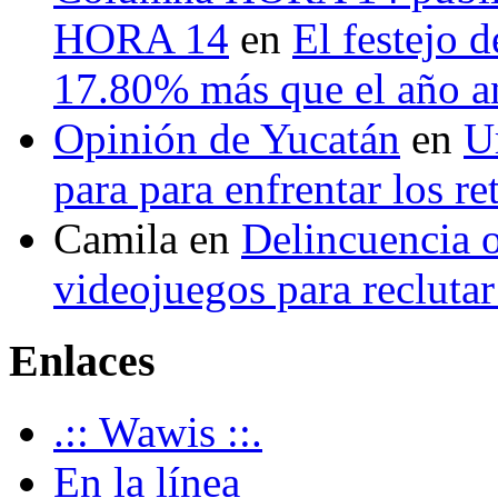
HORA 14
en
El festejo 
17.80% más que el año 
Opinión de Yucatán
en
U
para para enfrentar los re
Camila
en
Delincuencia o
videojuegos para recluta
Enlaces
.:: Wawis ::.
En la línea