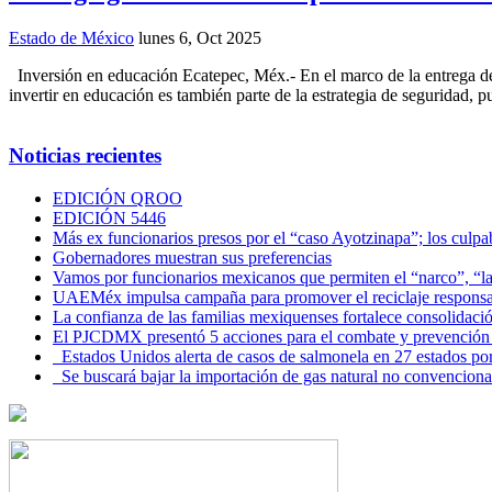
Estado de México
lunes 6, Oct 2025
Inversión en educación Ecatepec, Méx.- En el marco de la entrega de v
invertir en educación es también parte de la estrategia de seguridad, 
Noticias recientes
EDICIÓN QROO
EDICIÓN 5446
Más ex funcionarios presos por el “caso Ayotzinapa”; los culpab
Gobernadores muestran sus preferencias
Vamos por funcionarios mexicanos que permiten el “narco”, “
UAEMéx impulsa campaña para promover el reciclaje responsab
La confianza de las familias mexiquenses fortalece consolida
El PJCDMX presentó 5 acciones para el combate y prevención d
Estados Unidos alerta de casos de salmonela en 27 estados po
Se buscará bajar la importación de gas natural no convenciona