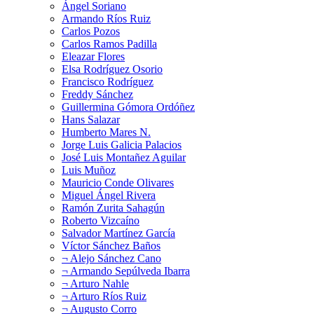
Ángel Soriano
Armando Ríos Ruiz
Carlos Pozos
Carlos Ramos Padilla
Eleazar Flores
Elsa Rodríguez Osorio
Francisco Rodríguez
Freddy Sánchez
Guillermina Gómora Ordóñez
Hans Salazar
Humberto Mares N.
Jorge Luis Galicia Palacios
José Luis Montañez Aguilar
Luis Muñoz
Mauricio Conde Olivares
Miguel Ángel Rivera
Ramón Zurita Sahagún
Roberto Vizcaíno
Salvador Martínez García
Víctor Sánchez Baños
¬ Alejo Sánchez Cano
¬ Armando Sepúlveda Ibarra
¬ Arturo Nahle
¬ Arturo Ríos Ruiz
¬ Augusto Corro