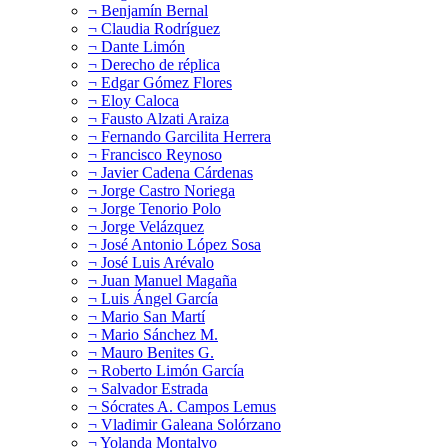
¬ Benjamín Bernal
¬ Claudia Rodríguez
¬ Dante Limón
¬ Derecho de réplica
¬ Edgar Gómez Flores
¬ Eloy Caloca
¬ Fausto Alzati Araiza
¬ Fernando Garcilita Herrera
¬ Francisco Reynoso
¬ Javier Cadena Cárdenas
¬ Jorge Castro Noriega
¬ Jorge Tenorio Polo
¬ Jorge Velázquez
¬ José Antonio López Sosa
¬ José Luis Arévalo
¬ Juan Manuel Magaña
¬ Luis Ángel García
¬ Mario San Martí
¬ Mario Sánchez M.
¬ Mauro Benites G.
¬ Roberto Limón García
¬ Salvador Estrada
¬ Sócrates A. Campos Lemus
¬ Vladimir Galeana Solórzano
¬ Yolanda Montalvo