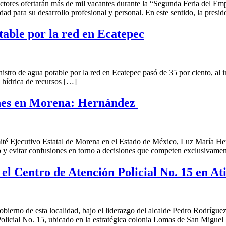
ores ofertarán más de mil vacantes durante la “Segunda Feria del Empl
dad para su desarrollo profesional y personal. En este sentido, la pres
able por la red en Ecatepec
o de agua potable por la red en Ecatepec pasó de 35 por ciento, al ini
a hídrica de recursos […]
ones en Morena: Hernández
é Ejecutivo Estatal de Morena en el Estado de México, Luz María Hern
do y evitar confusiones en torno a decisiones que competen exclusivamen
el Centro de Atención Policial No. 15 en At
no de esta localidad, bajo el liderazgo del alcalde Pedro Rodríguez Vi
Policial No. 15, ubicado en la estratégica colonia Lomas de San Miguel