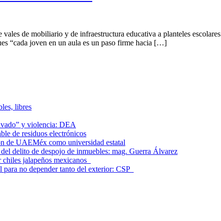
ales de mobiliario y de infraestructura educativa a planteles escolare
pues “cada joven en un aula es un paso firme hacia […]
les, libres
lavado” y violencia: DEA
le de residuos electrónicos
ción de UAEMéx como universidad estatal
el delito de despojo de inmuebles: mag. Guerra Álvarez
r chiles jalapeños mexicanos
l para no depender tanto del exterior: CSP