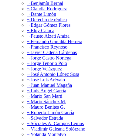
¬ Benjamín Bernal
¬ Claudia Rodríguez
¬ Dante Limón
¬ Derecho de réplica
¬ Edgar Gómez Flores
¬ Eloy Caloca
¬ Fausto Alzati Araiza
¬ Fernando Garcilita Herrera
¬ Francisco Reynoso
¬ Javier Cadena Cárdenas
¬ Jorge Castro Noriega
¬ Jorge Tenorio Polo
¬ Jorge Velázquez
¬ José Antonio López Sosa
¬ José Luis Arévalo
¬ Juan Manuel Magaña
¬ Luis Ángel García
¬ Mario San Martí
¬ Mario Sánchez M.
¬ Mauro Benites G.
¬ Roberto Limón García
¬ Salvador Estrada
¬ Sócrates A. Campos Lemus
¬ Vladimir Galeana Solórzano
¬ Yolanda Montalvo