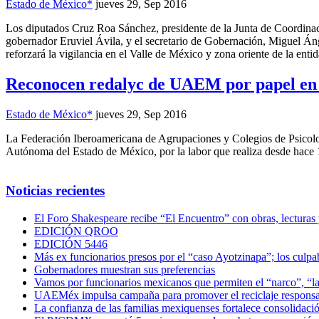
Estado de México*
jueves 29, Sep 2016
Los diputados Cruz Roa Sánchez, presidente de la Junta de Coordinaci
gobernador Eruviel Ávila, y el secretario de Gobernación, Miguel Á
reforzará la vigilancia en el Valle de México y zona oriente de la entid
Reconocen redalyc de UAEM por papel en d
Estado de México*
jueves 29, Sep 2016
La Federación Iberoamericana de Agrupaciones y Colegios de Psicolog
Autónoma del Estado de México, por la labor que realiza desde hace 13
Noticias recientes
El Foro Shakespeare recibe “El Encuentro” con obras, lecturas
EDICIÓN QROO
EDICIÓN 5446
Más ex funcionarios presos por el “caso Ayotzinapa”; los culpab
Gobernadores muestran sus preferencias
Vamos por funcionarios mexicanos que permiten el “narco”, “
UAEMéx impulsa campaña para promover el reciclaje responsab
La confianza de las familias mexiquenses fortalece consolida