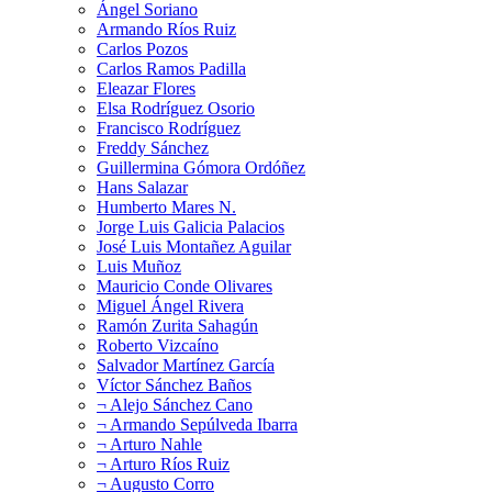
Ángel Soriano
Armando Ríos Ruiz
Carlos Pozos
Carlos Ramos Padilla
Eleazar Flores
Elsa Rodríguez Osorio
Francisco Rodríguez
Freddy Sánchez
Guillermina Gómora Ordóñez
Hans Salazar
Humberto Mares N.
Jorge Luis Galicia Palacios
José Luis Montañez Aguilar
Luis Muñoz
Mauricio Conde Olivares
Miguel Ángel Rivera
Ramón Zurita Sahagún
Roberto Vizcaíno
Salvador Martínez García
Víctor Sánchez Baños
¬ Alejo Sánchez Cano
¬ Armando Sepúlveda Ibarra
¬ Arturo Nahle
¬ Arturo Ríos Ruiz
¬ Augusto Corro