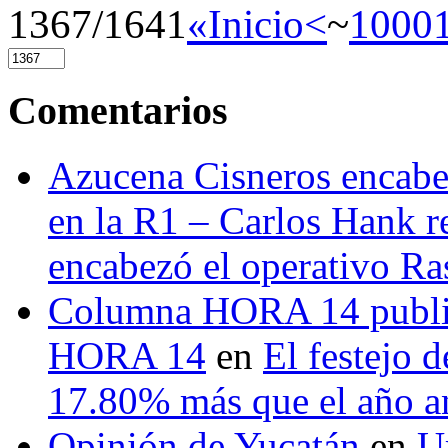
1367/1641
«Inicio
<
~
1000
Comentarios
Azucena Cisneros encabez
en la R1 – Carlos Hank r
encabezó el operativo Ras
Columna HORA 14 public
HORA 14
en
El festejo 
17.80% más que el año 
Opinión de Yucatán
en
U