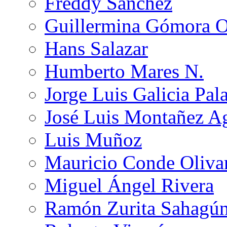
Freddy Sánchez
Guillermina Gómora 
Hans Salazar
Humberto Mares N.
Jorge Luis Galicia Pal
José Luis Montañez Ag
Luis Muñoz
Mauricio Conde Oliva
Miguel Ángel Rivera
Ramón Zurita Sahagú