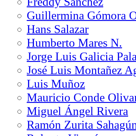
Freddy Sánchez
Guillermina Gómora 
Hans Salazar
Humberto Mares N.
Jorge Luis Galicia Pal
José Luis Montañez Ag
Luis Muñoz
Mauricio Conde Oliva
Miguel Ángel Rivera
Ramón Zurita Sahagú