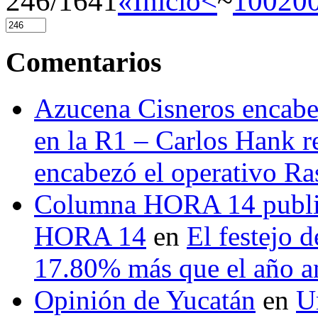
246/1641
«Inicio
<
~
100
20
Comentarios
Azucena Cisneros encabez
en la R1 – Carlos Hank r
encabezó el operativo Ras
Columna HORA 14 public
HORA 14
en
El festejo 
17.80% más que el año 
Opinión de Yucatán
en
U