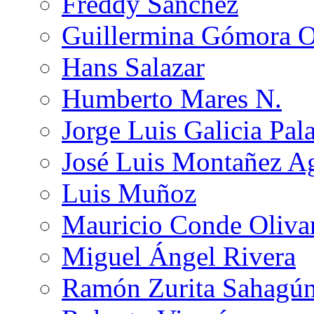
Freddy Sánchez
Guillermina Gómora 
Hans Salazar
Humberto Mares N.
Jorge Luis Galicia Pal
José Luis Montañez Ag
Luis Muñoz
Mauricio Conde Oliva
Miguel Ángel Rivera
Ramón Zurita Sahagú