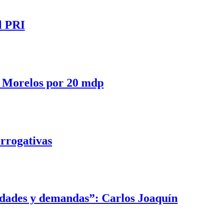
l PRI
 Morelos por 20 mdp
errogativas
idades y demandas”: Carlos Joaquín