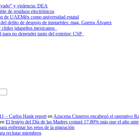
lavado” y violencia: DEA
le de residuos electrónicos
ción de UAEMéx como universidad estatal
el delito de despojo de inmuebles: mag. Guerra Álvarez
r chiles jalapeños mexicanos
l para no depender tanto del exterior: CSP
 R1 – Carlos Hank report
en
Azucena Cisneros encabezó el operativo Ras
en
El festejo del Día de las Madres costará 17.80% más que el año an
ara enfrentar los retos de la migración
ara reclutar miembros