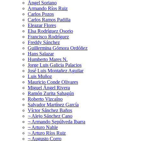
Ángel Soriano
Armando Ríos Ruiz
Carlos Pozos
Carlos Ramos Padilla
Eleazar Flores
Elsa Rodríguez Osorio
Francisco Rodríguez
Freddy Sánchez
Guillermina Gómora Ordóñez
Hans Salazar
Humberto Mares N.
Jorge Luis Galicia Palacios
José Luis Montañez Aguilar
Luis Muñoz
Mauricio Conde Olivares
Miguel Ángel Rivera
Ramón Zurita Sahagún
Roberto Vizcaíno
Salvador Martínez García
Víctor Sánchez Baños
¬ Alejo Sánchez Cano
¬ Armando Sepúlveda Ibarra
¬ Arturo Nahle
¬ Arturo Ríos Ruiz
¬ Augusto Corro