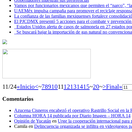
Gobernadores muestran sus preferencias
Vamos por funcionarios mexicanos que permiten el “narco”, “
UAEMéx impulsa campaña para promover el reciclaje responsab
La confianza de las familias mexiquenses fortalece consolida
El PJCDMX presentó 5 acciones para el combate y prevención d
Estados Unidos alerta de casos de salmonela en 27 estados po
Se buscará bajar la importación de gas natural no convenciona
11/24
«Inicio
<
~
7
8
9
10
11
12
13
14
15
~
20
~
>
Final»
Comentarios
Azucena Cisneros encabezó el operativo Rastrillo Social en la
Columna HORA 14 publicada por Diario Imagen – HORA 14
Opinión de Yucatán
en
Urge la cooperación internacional para p
Camila
en
Delincuencia organizada se infiltra en videojuegos p