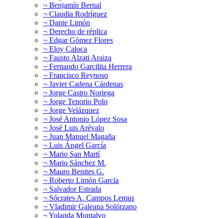
¬ Benjamín Bernal
¬ Claudia Rodríguez
¬ Dante Limón
¬ Derecho de réplica
¬ Edgar Gómez Flores
¬ Eloy Caloca
¬ Fausto Alzati Araiza
¬ Fernando Garcilita Herrera
¬ Francisco Reynoso
¬ Javier Cadena Cárdenas
¬ Jorge Castro Noriega
¬ Jorge Tenorio Polo
¬ Jorge Velázquez
¬ José Antonio López Sosa
¬ José Luis Arévalo
¬ Juan Manuel Magaña
¬ Luis Ángel García
¬ Mario San Martí
¬ Mario Sánchez M.
¬ Mauro Benites G.
¬ Roberto Limón García
¬ Salvador Estrada
¬ Sócrates A. Campos Lemus
¬ Vladimir Galeana Solórzano
¬ Yolanda Montalvo