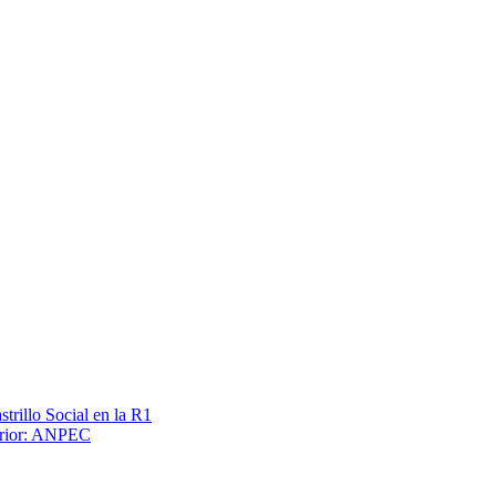
trillo Social en la R1
terior: ANPEC