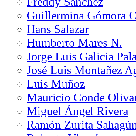
Freddy Sánchez
Guillermina Gómora 
Hans Salazar
Humberto Mares N.
Jorge Luis Galicia Pal
José Luis Montañez Ag
Luis Muñoz
Mauricio Conde Oliva
Miguel Ángel Rivera
Ramón Zurita Sahagú