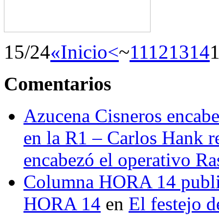
15/24
«Inicio
<
~
11
12
13
14
Comentarios
Azucena Cisneros encabez
en la R1 – Carlos Hank r
encabezó el operativo Ras
Columna HORA 14 public
HORA 14
en
El festejo 