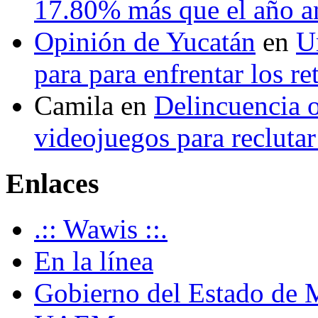
17.80% más que el año 
Opinión de Yucatán
en
U
para para enfrentar los re
Camila
en
Delincuencia o
videojuegos para recluta
Enlaces
.:: Wawis ::.
En la línea
Gobierno del Estado de 