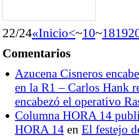
22/24
«Inicio
<
~
10
~
18
19
2
Comentarios
Azucena Cisneros encabez
en la R1 – Carlos Hank r
encabezó el operativo Ras
Columna HORA 14 public
HORA 14
en
El festejo 