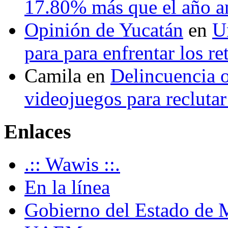
17.80% más que el año 
Opinión de Yucatán
en
U
para para enfrentar los re
Camila
en
Delincuencia o
videojuegos para recluta
Enlaces
.:: Wawis ::.
En la línea
Gobierno del Estado de 