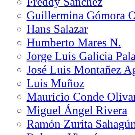
Freddy Sánchez
Guillermina Gómora 
Hans Salazar
Humberto Mares N.
Jorge Luis Galicia Pal
José Luis Montañez Ag
Luis Muñoz
Mauricio Conde Oliva
Miguel Ángel Rivera
Ramón Zurita Sahagú