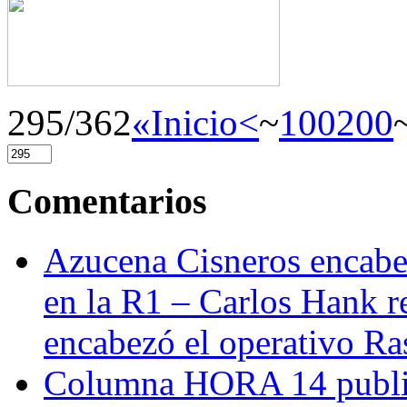
295/362
«Inicio
<
~
100
200
Comentarios
Azucena Cisneros encabez
en la R1 – Carlos Hank r
encabezó el operativo Ras
Columna HORA 14 public