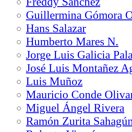
Freddy Sánchez
Guillermina Gómora 
Hans Salazar
Humberto Mares N.
Jorge Luis Galicia Pal
José Luis Montañez Ag
Luis Muñoz
Mauricio Conde Oliva
Miguel Ángel Rivera
Ramón Zurita Sahagú