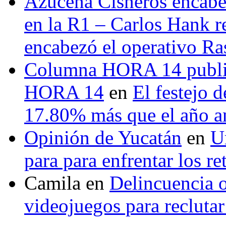
Azucena Cisneros encabez
en la R1 – Carlos Hank r
encabezó el operativo Ras
Columna HORA 14 public
HORA 14
en
El festejo 
17.80% más que el año 
Opinión de Yucatán
en
U
para para enfrentar los re
Camila
en
Delincuencia o
videojuegos para recluta