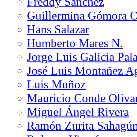
Freddy Sánchez
Guillermina Gómora 
Hans Salazar
Humberto Mares N.
Jorge Luis Galicia Pal
José Luis Montañez Ag
Luis Muñoz
Mauricio Conde Oliva
Miguel Ángel Rivera
Ramón Zurita Sahagú