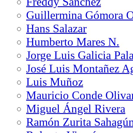
Freddy Sánchez
Guillermina Gómora 
Hans Salazar
Humberto Mares N.
Jorge Luis Galicia Pal
José Luis Montañez Ag
Luis Muñoz
Mauricio Conde Oliva
Miguel Ángel Rivera
Ramón Zurita Sahagú