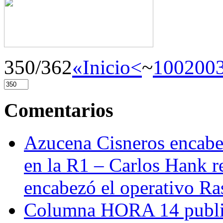
350/362
«Inicio
<
~
100
200
Comentarios
Azucena Cisneros encabez
en la R1 – Carlos Hank r
encabezó el operativo Ras
Columna HORA 14 public