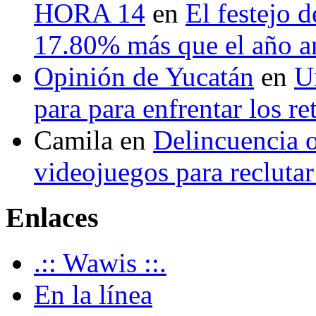
HORA 14
en
El festejo 
17.80% más que el año 
Opinión de Yucatán
en
U
para para enfrentar los re
Camila
en
Delincuencia o
videojuegos para recluta
Enlaces
.:: Wawis ::.
En la línea