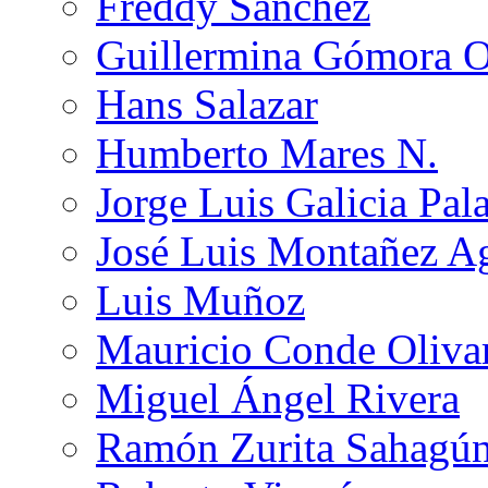
Freddy Sánchez
Guillermina Gómora 
Hans Salazar
Humberto Mares N.
Jorge Luis Galicia Pal
José Luis Montañez Ag
Luis Muñoz
Mauricio Conde Oliva
Miguel Ángel Rivera
Ramón Zurita Sahagú