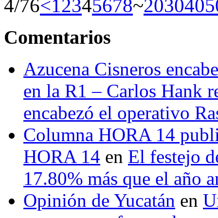
4/76
<
1
2
3
4
5
6
7
8
~
20
30
40
5
Comentarios
Azucena Cisneros encabez
en la R1 – Carlos Hank r
encabezó el operativo Ras
Columna HORA 14 public
HORA 14
en
El festejo 
17.80% más que el año 
Opinión de Yucatán
en
U