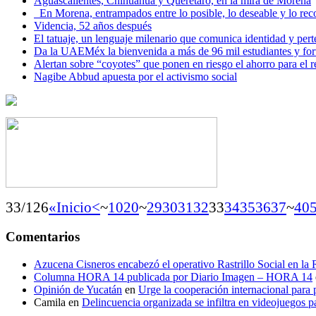
Aguascalientes, Chihuahua y Querétaro, en la mira de Morena
En Morena, entrampados entre lo posible, lo deseable y lo 
Videncia, 52 años después
El tatuaje, un lenguaje milenario que comunica identidad y per
Da la UAEMéx la bienvenida a más de 96 mil estudiantes y fo
Alertan sobre “coyotes” que ponen en riesgo el ahorro para el re
Nagibe Abbud apuesta por el activismo social
33/126
«Inicio
<
~
10
20
~
29
30
31
32
33
34
35
36
37
~
40
Comentarios
Azucena Cisneros encabezó el operativo Rastrillo Social en la
Columna HORA 14 publicada por Diario Imagen – HORA 14
Opinión de Yucatán
en
Urge la cooperación internacional para p
Camila
en
Delincuencia organizada se infiltra en videojuegos p