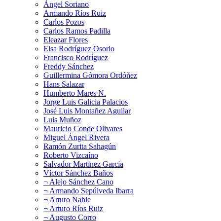
Ángel Soriano
Armando Ríos Ruiz
Carlos Pozos
Carlos Ramos Padilla
Eleazar Flores
Elsa Rodríguez Osorio
Francisco Rodríguez
Freddy Sánchez
Guillermina Gómora Ordóñez
Hans Salazar
Humberto Mares N.
Jorge Luis Galicia Palacios
José Luis Montañez Aguilar
Luis Muñoz
Mauricio Conde Olivares
Miguel Ángel Rivera
Ramón Zurita Sahagún
Roberto Vizcaíno
Salvador Martínez García
Víctor Sánchez Baños
¬ Alejo Sánchez Cano
¬ Armando Sepúlveda Ibarra
¬ Arturo Nahle
¬ Arturo Ríos Ruiz
¬ Augusto Corro