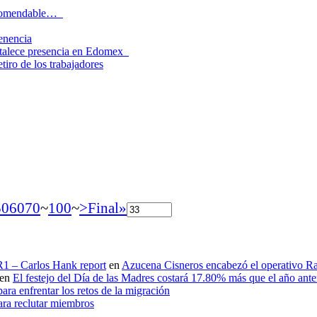
recomendable…
tenencia
rtalece presencia en Edomex
tiro de los trabajadores
50
60
70
~
100
~
>
Final»
 R1 – Carlos Hank report
en
Azucena Cisneros encabezó el operativo Ras
en
El festejo del Día de las Madres costará 17.80% más que el año an
ara enfrentar los retos de la migración
ara reclutar miembros