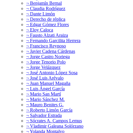
¬ Benjamín Bernal
¬ Claudia Rodríguez
¬ Dante Limón
¬ Derecho de réplica
¬ Edgar Gómez Flores
¬ Eloy Caloca
¬ Fausto Alzati Araiza
¬ Fernando Garcilita Herrera
¬ Francisco Reynoso
¬ Javier Cadena Cárdenas
¬ Jorge Castro Noriega
¬ Jorge Tenorio Polo
¬ Jorge Velázquez
¬ José Antonio López Sosa
¬ José Luis Arévalo
¬ Juan Manuel Magaña
¬ Luis Ángel García
¬ Mario San Martí
¬ Mario Sánchez M.
¬ Mauro Benites G.
¬ Roberto Limón García
¬ Salvador Estrada
¬ Sócrates A. Campos Lemus
¬ Vladimir Galeana Solórzano
¬ Yolanda Montalvo