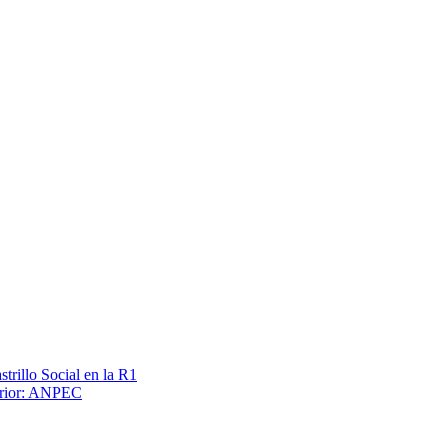
trillo Social en la R1
terior: ANPEC