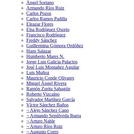
Ángel Soriano
Armando Ríos Ruiz
Carlos Pozos
Carlos Ramos Padilla
Eleazar Flores
Elsa Rodríguez Osorio
Francisco Rodríguez
Freddy Sánchez
Guillermina Gómora Ordóñez
Hans Salazar
Humberto Mares N.
Jorge Luis Galicia Palacios
José Luis Montañez Aguilar
Luis Muñoz
Mauricio Conde Olivares
Miguel Ángel Rivera
Ramón Zurita Sahagún
Roberto Vizcaíno
Salvador Martínez García
Víctor Sánchez Baños
¬ Alejo Sánchez Cano
¬ Armando Sepúlveda Ibarra
¬ Arturo Nahle
¬ Arturo Ríos Ruiz
¬ Augusto Corro