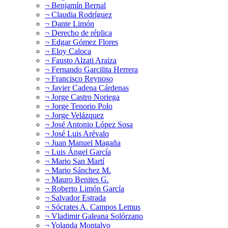
¬ Benjamín Bernal
¬ Claudia Rodríguez
¬ Dante Limón
¬ Derecho de réplica
¬ Edgar Gómez Flores
¬ Eloy Caloca
¬ Fausto Alzati Araiza
¬ Fernando Garcilita Herrera
¬ Francisco Reynoso
¬ Javier Cadena Cárdenas
¬ Jorge Castro Noriega
¬ Jorge Tenorio Polo
¬ Jorge Velázquez
¬ José Antonio López Sosa
¬ José Luis Arévalo
¬ Juan Manuel Magaña
¬ Luis Ángel García
¬ Mario San Martí
¬ Mario Sánchez M.
¬ Mauro Benites G.
¬ Roberto Limón García
¬ Salvador Estrada
¬ Sócrates A. Campos Lemus
¬ Vladimir Galeana Solórzano
¬ Yolanda Montalvo