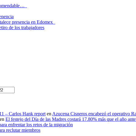
recomendable…
tenencia
rtalece presencia en Edomex
tiro de los trabajadores
 R1 – Carlos Hank report
en
Azucena Cisneros encabezó el operativo Ras
en
El festejo del Día de las Madres costará 17.80% más que el año an
ara enfrentar los retos de la migración
ara reclutar miembros