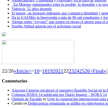
Aguascalientes, Chihuahua y Querétaro, en la mira de Morena
En Morena, entrampados entre lo posible, lo deseable y lo 
Videncia, 52 años después
El tatuaje, un lenguaje milenario que comunica identidad y per
Da la UAEMéx la bienvenida a más de 96 mil estudiantes y fo
Alertan sobre “coyotes” que ponen en riesgo el ahorro para el re
Nagibe Abbud apuesta por el activismo social
22/26
«Inicio
<
~
10
~
18
19
20
21
22
23
24
25
26
>
Final»
Comentarios
Azucena Cisneros encabezó el operativo Rastrillo Social en la
Columna HORA 14 publicada por Diario Imagen – HORA 14
Opinión de Yucatán
en
Urge la cooperación internacional para p
Camila
en
Delincuencia organizada se infiltra en videojuegos p