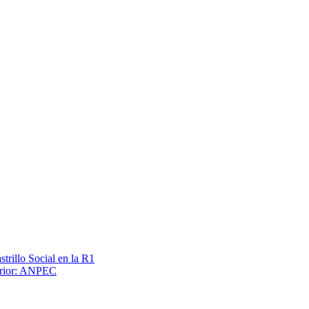
trillo Social en la R1
terior: ANPEC