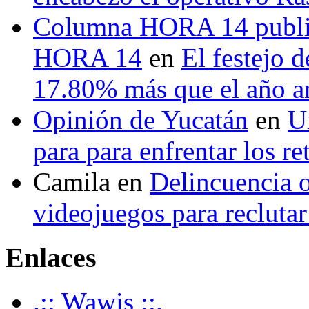
Columna HORA 14 public
HORA 14
en
El festejo 
17.80% más que el año 
Opinión de Yucatán
en
U
para para enfrentar los re
Camila
en
Delincuencia o
videojuegos para recluta
Enlaces
.:: Wawis ::.