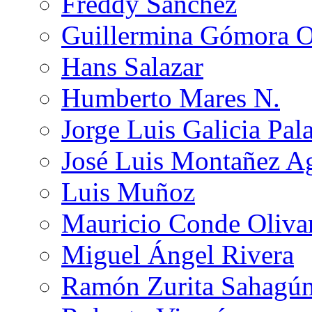
Freddy Sánchez
Guillermina Gómora 
Hans Salazar
Humberto Mares N.
Jorge Luis Galicia Pal
José Luis Montañez Ag
Luis Muñoz
Mauricio Conde Oliva
Miguel Ángel Rivera
Ramón Zurita Sahagú