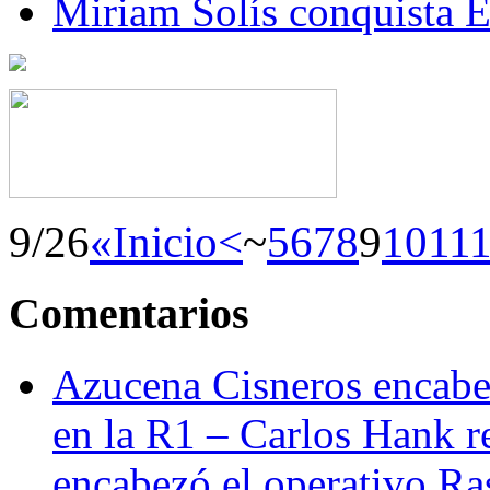
Miriam Solís conquista 
9/26
«Inicio
<
~
5
6
7
8
9
10
11
Comentarios
Azucena Cisneros encabez
en la R1 – Carlos Hank r
encabezó el operativo Ras