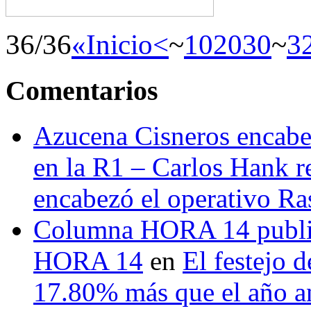
36/36
«Inicio
<
~
10
20
30
~
3
Comentarios
Azucena Cisneros encabez
en la R1 – Carlos Hank r
encabezó el operativo Ras
Columna HORA 14 public
HORA 14
en
El festejo 
17.80% más que el año 