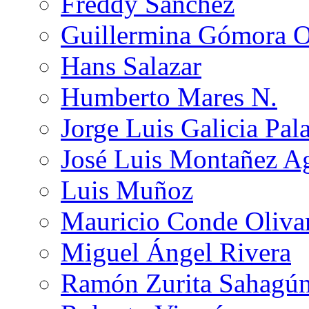
Freddy Sánchez
Guillermina Gómora 
Hans Salazar
Humberto Mares N.
Jorge Luis Galicia Pal
José Luis Montañez Ag
Luis Muñoz
Mauricio Conde Oliva
Miguel Ángel Rivera
Ramón Zurita Sahagú