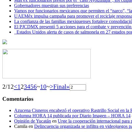
Más ex funcionarios presos por el “caso Ayotzinapa”; los culpab
Gobernadores muestran sus preferencias
Vamos por funcionarios mexicanos que permiten el “narco”, “
UAEMéx impulsa campaña para promover el reciclaje responsab
La confianza de las familias mexiquenses fortalece consolida
El PJCDMX presentó 5 acciones para el combate y prevención d
Estados Unidos alerta de casos de salmonela en 27 estados po
2/12
<
1
2
3
4
5
6
~
10
~
>
Final»
Comentarios
Azucena Cisneros encabezó el operativo Rastrillo Social en la
Columna HORA 14 publicada por Diario Imagen – HORA 14
Opinión de Yucatán
en
Urge la cooperación internacional para p
Camila
en
Delincuencia organizada se infiltra en videojuegos p