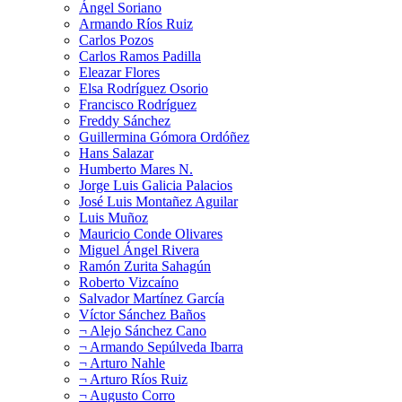
Ángel Soriano
Armando Ríos Ruiz
Carlos Pozos
Carlos Ramos Padilla
Eleazar Flores
Elsa Rodríguez Osorio
Francisco Rodríguez
Freddy Sánchez
Guillermina Gómora Ordóñez
Hans Salazar
Humberto Mares N.
Jorge Luis Galicia Palacios
José Luis Montañez Aguilar
Luis Muñoz
Mauricio Conde Olivares
Miguel Ángel Rivera
Ramón Zurita Sahagún
Roberto Vizcaíno
Salvador Martínez García
Víctor Sánchez Baños
¬ Alejo Sánchez Cano
¬ Armando Sepúlveda Ibarra
¬ Arturo Nahle
¬ Arturo Ríos Ruiz
¬ Augusto Corro