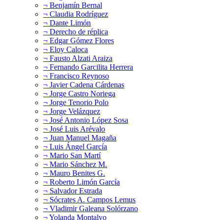
¬ Benjamín Bernal
¬ Claudia Rodríguez
¬ Dante Limón
¬ Derecho de réplica
¬ Edgar Gómez Flores
¬ Eloy Caloca
¬ Fausto Alzati Araiza
¬ Fernando Garcilita Herrera
¬ Francisco Reynoso
¬ Javier Cadena Cárdenas
¬ Jorge Castro Noriega
¬ Jorge Tenorio Polo
¬ Jorge Velázquez
¬ José Antonio López Sosa
¬ José Luis Arévalo
¬ Juan Manuel Magaña
¬ Luis Ángel García
¬ Mario San Martí
¬ Mario Sánchez M.
¬ Mauro Benites G.
¬ Roberto Limón García
¬ Salvador Estrada
¬ Sócrates A. Campos Lemus
¬ Vladimir Galeana Solórzano
¬ Yolanda Montalvo