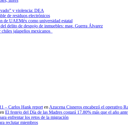
les, libres
lavado” y violencia: DEA
le de residuos electrónicos
ción de UAEMéx como universidad estatal
el delito de despojo de inmuebles: mag. Guerra Álvarez
r chiles jalapeños mexicanos
 R1 – Carlos Hank report
en
Azucena Cisneros encabezó el operativo Ras
en
El festejo del Día de las Madres costará 17.80% más que el año an
ara enfrentar los retos de la migración
ara reclutar miembros