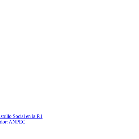
trillo Social en la R1
terior: ANPEC