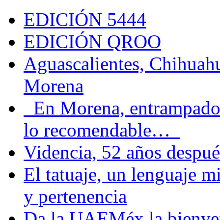
EDICIÓN 5444
EDICIÓN QROO
Aguascalientes, Chihuahu
Morena
En Morena, entrampados e
lo recomendable…
Videncia, 52 años despué
El tatuaje, un lenguaje 
y pertenencia
Da la UAEMéx la bienven