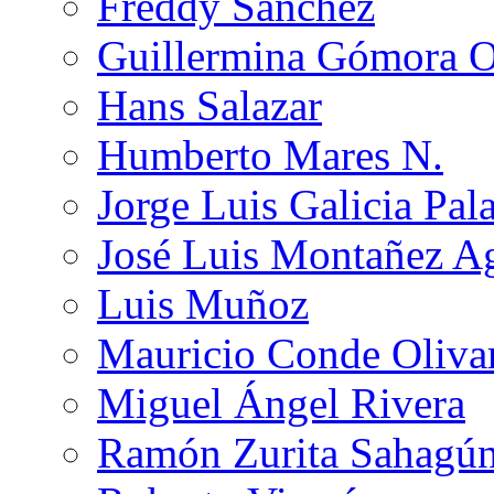
Freddy Sánchez
Guillermina Gómora 
Hans Salazar
Humberto Mares N.
Jorge Luis Galicia Pal
José Luis Montañez Ag
Luis Muñoz
Mauricio Conde Oliva
Miguel Ángel Rivera
Ramón Zurita Sahagú