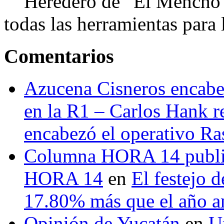
Heredero de “El Mencho”, 
todas las herramientas para ll
Comentarios
Azucena Cisneros encabez
en la R1 – Carlos Hank r
encabezó el operativo Ras
Columna HORA 14 public
HORA 14
en
El festejo 
17.80% más que el año 
Opinión de Yucatán
en
U