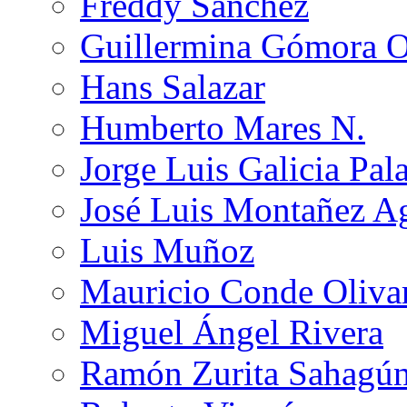
Freddy Sánchez
Guillermina Gómora 
Hans Salazar
Humberto Mares N.
Jorge Luis Galicia Pal
José Luis Montañez Ag
Luis Muñoz
Mauricio Conde Oliva
Miguel Ángel Rivera
Ramón Zurita Sahagú