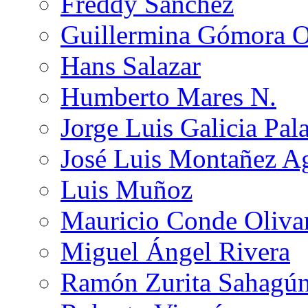
Freddy Sánchez
Guillermina Gómora 
Hans Salazar
Humberto Mares N.
Jorge Luis Galicia Pal
José Luis Montañez Ag
Luis Muñoz
Mauricio Conde Oliva
Miguel Ángel Rivera
Ramón Zurita Sahagú