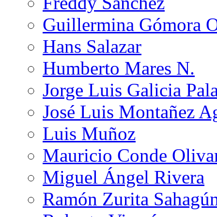
Freddy Sánchez
Guillermina Gómora 
Hans Salazar
Humberto Mares N.
Jorge Luis Galicia Pal
José Luis Montañez Ag
Luis Muñoz
Mauricio Conde Oliva
Miguel Ángel Rivera
Ramón Zurita Sahagú