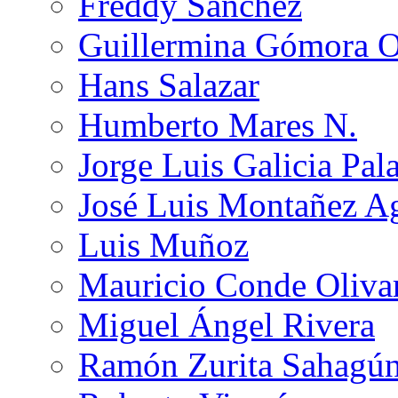
Freddy Sánchez
Guillermina Gómora 
Hans Salazar
Humberto Mares N.
Jorge Luis Galicia Pal
José Luis Montañez Ag
Luis Muñoz
Mauricio Conde Oliva
Miguel Ángel Rivera
Ramón Zurita Sahagú