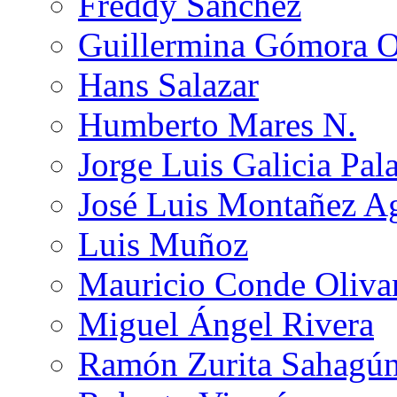
Freddy Sánchez
Guillermina Gómora 
Hans Salazar
Humberto Mares N.
Jorge Luis Galicia Pal
José Luis Montañez Ag
Luis Muñoz
Mauricio Conde Oliva
Miguel Ángel Rivera
Ramón Zurita Sahagú