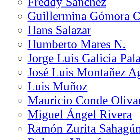
Freddy Sánchez
Guillermina Gómora 
Hans Salazar
Humberto Mares N.
Jorge Luis Galicia Pal
José Luis Montañez Ag
Luis Muñoz
Mauricio Conde Oliva
Miguel Ángel Rivera
Ramón Zurita Sahagú