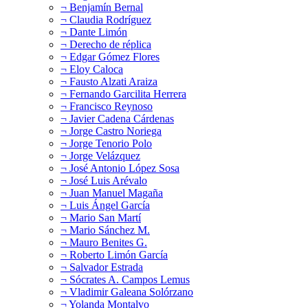
¬ Benjamín Bernal
¬ Claudia Rodríguez
¬ Dante Limón
¬ Derecho de réplica
¬ Edgar Gómez Flores
¬ Eloy Caloca
¬ Fausto Alzati Araiza
¬ Fernando Garcilita Herrera
¬ Francisco Reynoso
¬ Javier Cadena Cárdenas
¬ Jorge Castro Noriega
¬ Jorge Tenorio Polo
¬ Jorge Velázquez
¬ José Antonio López Sosa
¬ José Luis Arévalo
¬ Juan Manuel Magaña
¬ Luis Ángel García
¬ Mario San Martí
¬ Mario Sánchez M.
¬ Mauro Benites G.
¬ Roberto Limón García
¬ Salvador Estrada
¬ Sócrates A. Campos Lemus
¬ Vladimir Galeana Solórzano
¬ Yolanda Montalvo