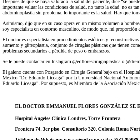
Después de que se haya valorado la salud del paciente, dice “se puede 
importante valuar las condiciones de salud, no tanto la edad, no es ta
abdominoplastia sin problema, lo importante es la salud. Hay que tomar
Asimismo, dijo que en su caso opera en un mismo volumen a hombres q
soy especialista en contorno masculino, de modo que. mi proporción
El doctor es especialista en procedimientos estéticos y reconstructiv
aumento y gliteoplastia, conjunto de cirugías plásticas que tienen co
problemas secundarios a pérdida de peso o embarazos.
Se le puede contactar en Instagram @edflorescirugiaplastica o @dremm
El galeno cuenta con Posgrado en Cirugía General bajo en el Hospita
México “Dr. Eduardo Liceaga” por la Universidad Nacional Autónoma 
Eduardo Liceaga”. Por supuesto, es Miembro de la Asociación Mexic
EL DOCTOR EMMANUEL FLORES GONZÁLEZ SE 
Hospital Ángeles Clínica Londres, Torre Frontera
Frontera 74, 3er piso. Consultorio 320, Colonia Roma Nor
Teléfono de Whatsapp para agendar una cita: 5531295088, 