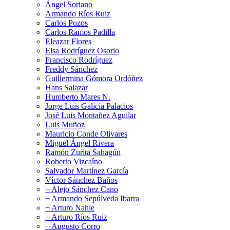
Ángel Soriano
Armando Ríos Ruiz
Carlos Pozos
Carlos Ramos Padilla
Eleazar Flores
Elsa Rodríguez Osorio
Francisco Rodríguez
Freddy Sánchez
Guillermina Gómora Ordóñez
Hans Salazar
Humberto Mares N.
Jorge Luis Galicia Palacios
José Luis Montañez Aguilar
Luis Muñoz
Mauricio Conde Olivares
Miguel Ángel Rivera
Ramón Zurita Sahagún
Roberto Vizcaíno
Salvador Martínez García
Víctor Sánchez Baños
¬ Alejo Sánchez Cano
¬ Armando Sepúlveda Ibarra
¬ Arturo Nahle
¬ Arturo Ríos Ruiz
¬ Augusto Corro