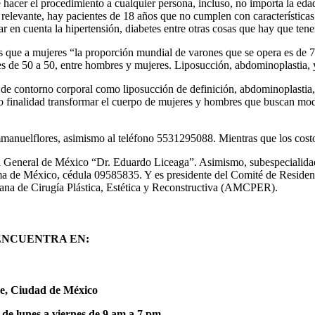
hacer el procedimiento a cualquier persona, incluso, no importa la edad
n relevante, hay pacientes de 18 años que no cumplen con características
 en cuenta la hipertensión, diabetes entre otras cosas que hay que tene
ue a mujeres “la proporción mundial de varones que se opera es de 7 po
 es de 50 a 50, entre hombres y mujeres. Liposucción, abdominoplastia
os de contorno corporal como liposucción de definición, abdominoplasti
mo finalidad transformar el cuerpo de mujeres y hombres que buscan mod
anuelflores, asimismo al teléfono 5531295088. Mientras que los costos
l General de México “Dr. Eduardo Liceaga”. Asimismo, subespecialidad 
de México, cédula 09585835. Y es presidente del Comité de Residente
ana de Cirugía Plástica, Estética y Reconstructiva (AMCPER).
ENCUENTRA EN:
te, Ciudad de México
de lunes a viernes de 9 am a 7 pm