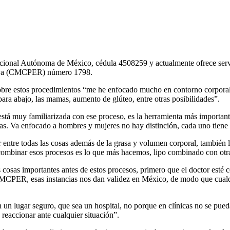
onal Autónoma de México, cédula 4508259 y actualmente ofrece servicio
ctiva (CMCPER) número 1798.
bre estos procedimientos “me he enfocado mucho en contorno corporal, e
para abajo, las mamas, aumento de glúteo, entre otras posibilidades”.
 está muy familiarizada con ese proceso, es la herramienta más import
s. Va enfocado a hombres y mujeres no hay distinción, cada uno tiene 
entre todas las cosas además de la grasa y volumen corporal, también la 
n combinar esos procesos es lo que más hacemos, lipo combinado con otr
 cosas importantes antes de estos procesos, primero que el doctor esté c
R, esas instancias nos dan validez en México, de modo que cualquier
 un lugar seguro, que sea un hospital, no porque en clínicas no se pued
 reaccionar ante cualquier situación”.