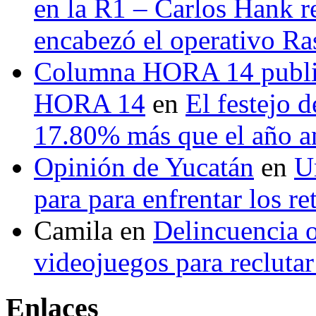
en la R1 – Carlos Hank r
encabezó el operativo Ras
Columna HORA 14 public
HORA 14
en
El festejo 
17.80% más que el año 
Opinión de Yucatán
en
U
para para enfrentar los re
Camila
en
Delincuencia o
videojuegos para recluta
Enlaces