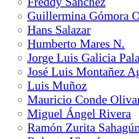
Freddy Sánchez
Guillermina Gómora 
Hans Salazar
Humberto Mares N.
Jorge Luis Galicia Pal
José Luis Montañez Ag
Luis Muñoz
Mauricio Conde Oliva
Miguel Ángel Rivera
Ramón Zurita Sahagú