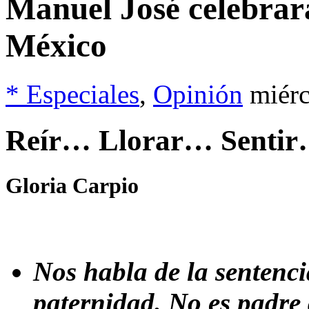
Manuel José celebrará
México
* Especiales
,
Opinión
miérc
Reír… Llorar… Senti
Gloria Carpio
Nos habla de la sentenci
paternidad. No es padre 