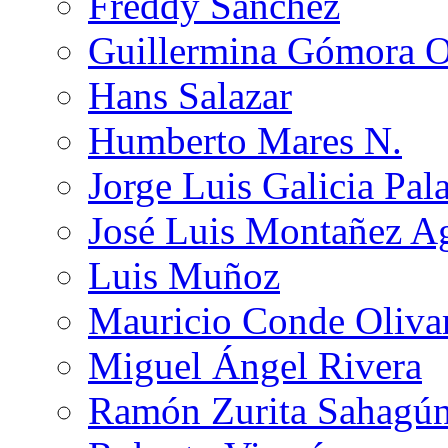
Freddy Sánchez
Guillermina Gómora 
Hans Salazar
Humberto Mares N.
Jorge Luis Galicia Pal
José Luis Montañez Ag
Luis Muñoz
Mauricio Conde Oliva
Miguel Ángel Rivera
Ramón Zurita Sahagú