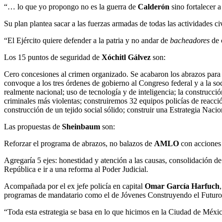
“… lo que yo propongo no es la guerra de
Calderón
sino fortalecer a
Su plan plantea sacar a las fuerzas armadas de todas las actividades civ
“El Ejército quiere defender a la patria y no andar de
bacheadores
de c
Los 15 puntos de seguridad de
Xóchitl Gálvez
son:
Cero concesiones al crimen organizado. Se acabaron los abrazos para l
convoque a los tres órdenes de gobierno al Congreso federal y a la soc
realmente nacional; uso de tecnología y de inteligencia; la construcci
criminales más violentas; construiremos 32 equipos policías de reacci
construcción de un tejido social sólido; construir una Estrategia Nacio
Las propuestas de
Sheinbaum
son:
Reforzar el programa de abrazos, no balazos de
AMLO
con acciones
Agregaría 5 ejes: honestidad y atención a las causas, consolidación de l
República e ir a una reforma al Poder Judicial.
Acompañada por el ex jefe policía en capital
Omar García Harfuch
programas de mandatario como el de Jóvenes Construyendo el Futuro 
“Toda esta estrategia se basa en lo que hicimos en la Ciudad de México