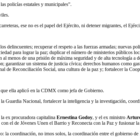
 las policías estatales y municipales”.
iles.
arreteras, ese no es el papel del Ejército, ni detener migrantes, el Ejér
os delincuentes; recuperar el respeto a las fuerzas armadas; nuevas pol
iedad para lograr la paz; duplicar el número de ministerios públicos lo
ón al menos de una prisión de máxima seguridad y de alta tecnología a d
ón; garantizar un sistema de justicia cívica; derechos humanos como gara
nal de Reconciliación Social, una cultura de la paz y; fortalecer la Coo
 que ella aplicó en la CDMX como jefa de Gobierno.
a Guardia Nacional, fortalecer la inteligencia y la investigación, coordi
, la ex procuradora capitalina
Ernestina Godoy
, y el ex ministro
Artur
con el de Jóvenes Unen el Barrio y Reconecta con la Paz y fusionar l
: la coordinación, no irnos solos, la coordinación entre el gobierno de 