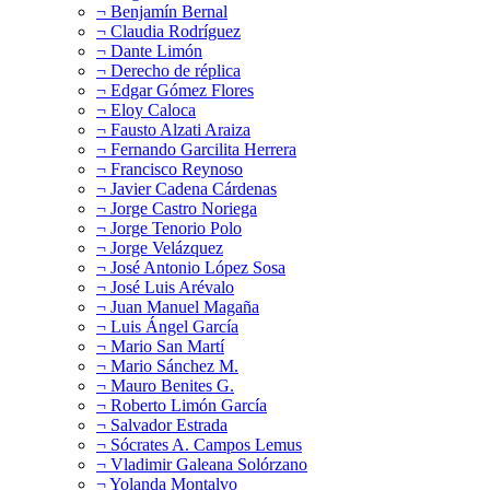
¬ Benjamín Bernal
¬ Claudia Rodríguez
¬ Dante Limón
¬ Derecho de réplica
¬ Edgar Gómez Flores
¬ Eloy Caloca
¬ Fausto Alzati Araiza
¬ Fernando Garcilita Herrera
¬ Francisco Reynoso
¬ Javier Cadena Cárdenas
¬ Jorge Castro Noriega
¬ Jorge Tenorio Polo
¬ Jorge Velázquez
¬ José Antonio López Sosa
¬ José Luis Arévalo
¬ Juan Manuel Magaña
¬ Luis Ángel García
¬ Mario San Martí
¬ Mario Sánchez M.
¬ Mauro Benites G.
¬ Roberto Limón García
¬ Salvador Estrada
¬ Sócrates A. Campos Lemus
¬ Vladimir Galeana Solórzano
¬ Yolanda Montalvo