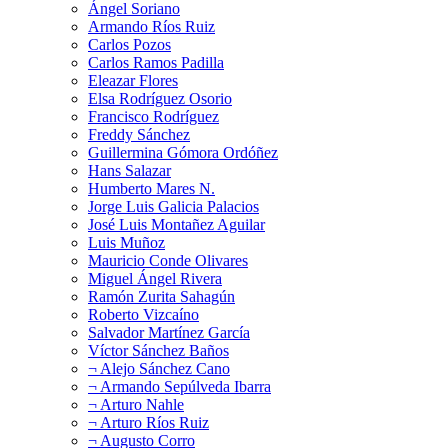
Ángel Soriano
Armando Ríos Ruiz
Carlos Pozos
Carlos Ramos Padilla
Eleazar Flores
Elsa Rodríguez Osorio
Francisco Rodríguez
Freddy Sánchez
Guillermina Gómora Ordóñez
Hans Salazar
Humberto Mares N.
Jorge Luis Galicia Palacios
José Luis Montañez Aguilar
Luis Muñoz
Mauricio Conde Olivares
Miguel Ángel Rivera
Ramón Zurita Sahagún
Roberto Vizcaíno
Salvador Martínez García
Víctor Sánchez Baños
¬ Alejo Sánchez Cano
¬ Armando Sepúlveda Ibarra
¬ Arturo Nahle
¬ Arturo Ríos Ruiz
¬ Augusto Corro