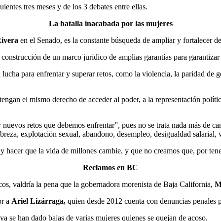
ientes tres meses y de los 3 debates entre ellas.
La batalla inacabada por las mujeres
Rivera
en el Senado, es la constante búsqueda de ampliar y fortalecer de
construcción de un marco jurídico de amplias garantías para garantizar 
ucha para enfrentar y superar retos, como la violencia, la paridad de gé
engan el mismo derecho de acceder al poder, a la representación políti
nuevos retos que debemos enfrentar”, pues no se trata nada más de cam
obreza, explotación sexual, abandono, desempleo, desigualdad salarial, v
s y hacer que la vida de millones cambie, y que no creamos que, por ten
Reclamos en BC
ticos, valdría la pena que la gobernadora morenista de Baja California,
M
or a
Ariel Lizárraga,
quien desde 2012 cuenta con denuncias penales p
ya se han dado bajas de varias mujeres quienes se quejan de acoso.