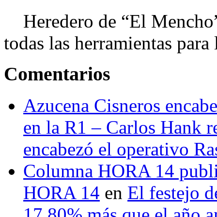
Heredero de “El Mencho”, 
todas las herramientas para ll
Comentarios
Azucena Cisneros encabez
en la R1 – Carlos Hank r
encabezó el operativo Ras
Columna HORA 14 public
HORA 14
en
El festejo 
17.80% más que el año 