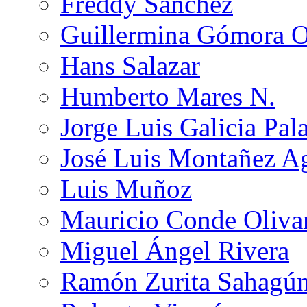
Freddy Sánchez
Guillermina Gómora 
Hans Salazar
Humberto Mares N.
Jorge Luis Galicia Pal
José Luis Montañez Ag
Luis Muñoz
Mauricio Conde Oliva
Miguel Ángel Rivera
Ramón Zurita Sahagú