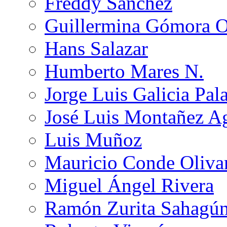
Freddy Sánchez
Guillermina Gómora 
Hans Salazar
Humberto Mares N.
Jorge Luis Galicia Pal
José Luis Montañez Ag
Luis Muñoz
Mauricio Conde Oliva
Miguel Ángel Rivera
Ramón Zurita Sahagú