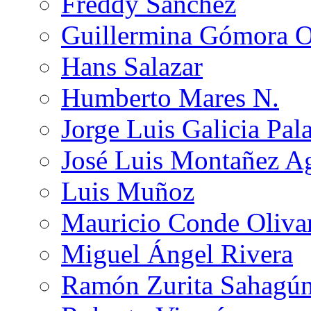
Freddy Sánchez
Guillermina Gómora 
Hans Salazar
Humberto Mares N.
Jorge Luis Galicia Pal
José Luis Montañez Ag
Luis Muñoz
Mauricio Conde Oliva
Miguel Ángel Rivera
Ramón Zurita Sahagú