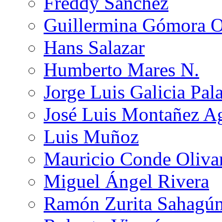
Freddy Sánchez
Guillermina Gómora 
Hans Salazar
Humberto Mares N.
Jorge Luis Galicia Pal
José Luis Montañez Ag
Luis Muñoz
Mauricio Conde Oliva
Miguel Ángel Rivera
Ramón Zurita Sahagú