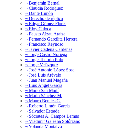
¬ Benjamín Bernal
¬ Claudia Rodríguez
¬ Dante Limón
¬ Derecho de réplica
¬ Edgar Gómez Flores
¬ Eloy Caloca
¬ Fausto Alzati Araiza
¬ Fernando Garcilita Herrera
¬ Francisco Reynoso
¬ Javier Cadena Cárdenas
¬ Jorge Castro Noriega
¬ Jorge Tenorio Polo
¬ Jorge Velázquez
¬ José Antonio López Sosa
¬ José Luis Arévalo
¬ Juan Manuel Magaña
¬ Luis Ángel García
¬ Mario San Martí
¬ Mario Sánchez M.
¬ Mauro Benites G.
¬ Roberto Limón García
¬ Salvador Estrada
¬ Sócrates A. Campos Lemus
¬ Vladimir Galeana Solórzano
¬ Yolanda Montalvo