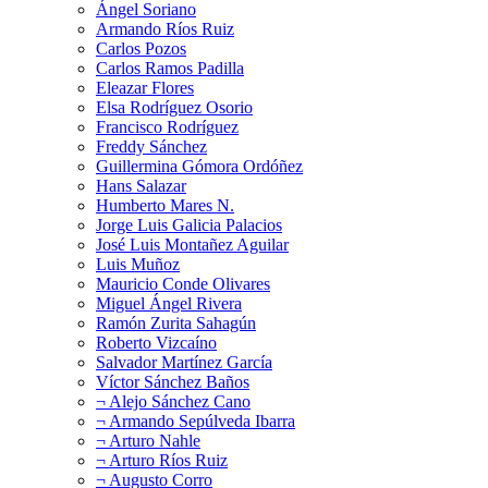
Ángel Soriano
Armando Ríos Ruiz
Carlos Pozos
Carlos Ramos Padilla
Eleazar Flores
Elsa Rodríguez Osorio
Francisco Rodríguez
Freddy Sánchez
Guillermina Gómora Ordóñez
Hans Salazar
Humberto Mares N.
Jorge Luis Galicia Palacios
José Luis Montañez Aguilar
Luis Muñoz
Mauricio Conde Olivares
Miguel Ángel Rivera
Ramón Zurita Sahagún
Roberto Vizcaíno
Salvador Martínez García
Víctor Sánchez Baños
¬ Alejo Sánchez Cano
¬ Armando Sepúlveda Ibarra
¬ Arturo Nahle
¬ Arturo Ríos Ruiz
¬ Augusto Corro