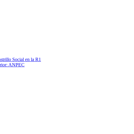
trillo Social en la R1
terior: ANPEC