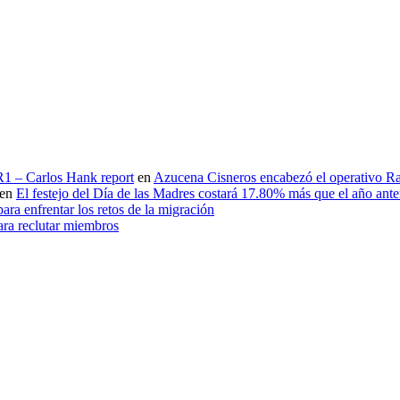
 R1 – Carlos Hank report
en
Azucena Cisneros encabezó el operativo Ras
en
El festejo del Día de las Madres costará 17.80% más que el año an
ara enfrentar los retos de la migración
ara reclutar miembros