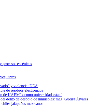
 y procesos escénicos
les, libres
lavado” y violencia: DEA
le de residuos electrónicos
ción de UAEMéx como universidad estatal
el delito de despojo de inmuebles: mag. Guerra Álvarez
r chiles jalapeños mexicanos