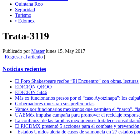
Quintana Roo
Seguridad
Turismo
• Edomex
Trata-3119
Publicado por
Master
lunes 15, May 2017
|
Regresar al articulo
|
Noticias recientes
El Foro Shakespeare recibe “El Encuentro” con obras, lecturas
EDICIÓN QROO
EDICIÓN 5446
Más ex funcionarios presos por el “caso Ayotzinapa”; los culpab
Gobernadores muestran sus preferencias
Vamos por funcionarios mexicanos que permiten el “narco”, “
UAEMéx impulsa campaña para promover el reciclaje responsab
La confianza de las familias mexiquenses fortalece consolida
El PJCDMX presentó 5 acciones para el combate y prevención d
Estados Unidos alerta de casos de salmonela en 27 estados po