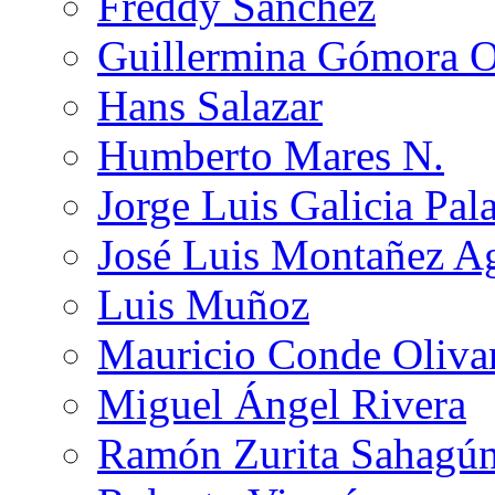
Freddy Sánchez
Guillermina Gómora 
Hans Salazar
Humberto Mares N.
Jorge Luis Galicia Pal
José Luis Montañez Ag
Luis Muñoz
Mauricio Conde Oliva
Miguel Ángel Rivera
Ramón Zurita Sahagú