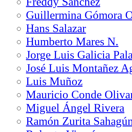
Freddy Sánchez
Guillermina Gómora 
Hans Salazar
Humberto Mares N.
Jorge Luis Galicia Pal
José Luis Montañez Ag
Luis Muñoz
Mauricio Conde Oliva
Miguel Ángel Rivera
Ramón Zurita Sahagú