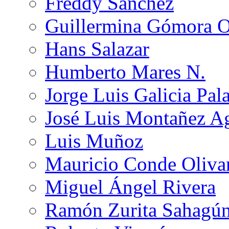
Freddy Sánchez
Guillermina Gómora 
Hans Salazar
Humberto Mares N.
Jorge Luis Galicia Pal
José Luis Montañez Ag
Luis Muñoz
Mauricio Conde Oliva
Miguel Ángel Rivera
Ramón Zurita Sahagú