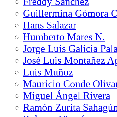
Freddy Sánchez
Guillermina Gómora 
Hans Salazar
Humberto Mares N.
Jorge Luis Galicia Pal
José Luis Montañez Ag
Luis Muñoz
Mauricio Conde Oliva
Miguel Ángel Rivera
Ramón Zurita Sahagú