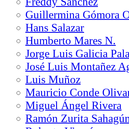
Freddy Sánchez
Guillermina Gómora 
Hans Salazar
Humberto Mares N.
Jorge Luis Galicia Pal
José Luis Montañez Ag
Luis Muñoz
Mauricio Conde Oliva
Miguel Ángel Rivera
Ramón Zurita Sahagú