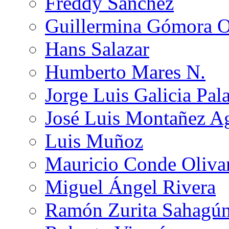
Freddy Sánchez
Guillermina Gómora 
Hans Salazar
Humberto Mares N.
Jorge Luis Galicia Pal
José Luis Montañez Ag
Luis Muñoz
Mauricio Conde Oliva
Miguel Ángel Rivera
Ramón Zurita Sahagú