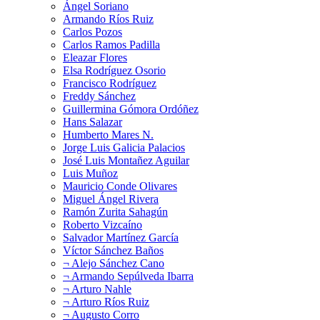
Ángel Soriano
Armando Ríos Ruiz
Carlos Pozos
Carlos Ramos Padilla
Eleazar Flores
Elsa Rodríguez Osorio
Francisco Rodríguez
Freddy Sánchez
Guillermina Gómora Ordóñez
Hans Salazar
Humberto Mares N.
Jorge Luis Galicia Palacios
José Luis Montañez Aguilar
Luis Muñoz
Mauricio Conde Olivares
Miguel Ángel Rivera
Ramón Zurita Sahagún
Roberto Vizcaíno
Salvador Martínez García
Víctor Sánchez Baños
¬ Alejo Sánchez Cano
¬ Armando Sepúlveda Ibarra
¬ Arturo Nahle
¬ Arturo Ríos Ruiz
¬ Augusto Corro