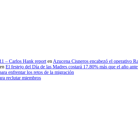
 R1 – Carlos Hank report
en
Azucena Cisneros encabezó el operativo Ras
en
El festejo del Día de las Madres costará 17.80% más que el año an
ara enfrentar los retos de la migración
ara reclutar miembros