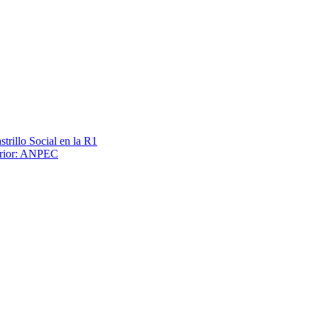
trillo Social en la R1
terior: ANPEC