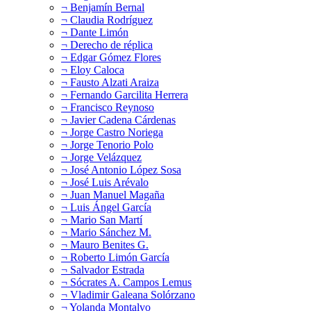
¬ Benjamín Bernal
¬ Claudia Rodríguez
¬ Dante Limón
¬ Derecho de réplica
¬ Edgar Gómez Flores
¬ Eloy Caloca
¬ Fausto Alzati Araiza
¬ Fernando Garcilita Herrera
¬ Francisco Reynoso
¬ Javier Cadena Cárdenas
¬ Jorge Castro Noriega
¬ Jorge Tenorio Polo
¬ Jorge Velázquez
¬ José Antonio López Sosa
¬ José Luis Arévalo
¬ Juan Manuel Magaña
¬ Luis Ángel García
¬ Mario San Martí
¬ Mario Sánchez M.
¬ Mauro Benites G.
¬ Roberto Limón García
¬ Salvador Estrada
¬ Sócrates A. Campos Lemus
¬ Vladimir Galeana Solórzano
¬ Yolanda Montalvo