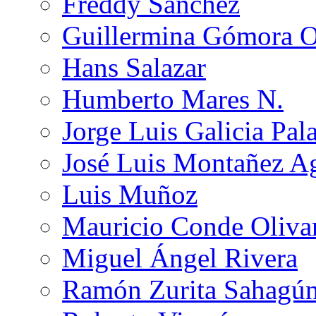
Freddy Sánchez
Guillermina Gómora 
Hans Salazar
Humberto Mares N.
Jorge Luis Galicia Pal
José Luis Montañez Ag
Luis Muñoz
Mauricio Conde Oliva
Miguel Ángel Rivera
Ramón Zurita Sahagú