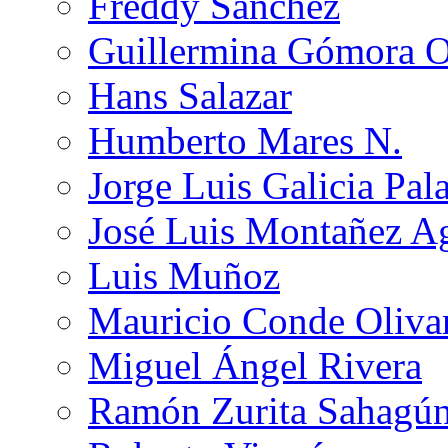
Freddy Sánchez
Guillermina Gómora 
Hans Salazar
Humberto Mares N.
Jorge Luis Galicia Pal
José Luis Montañez Ag
Luis Muñoz
Mauricio Conde Oliva
Miguel Ángel Rivera
Ramón Zurita Sahagú