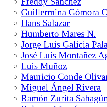
Freddy Sánchez
Guillermina Gómora 
Hans Salazar
Humberto Mares N.
Jorge Luis Galicia Pal
José Luis Montañez Ag
Luis Muñoz
Mauricio Conde Oliva
Miguel Ángel Rivera
Ramón Zurita Sahagú