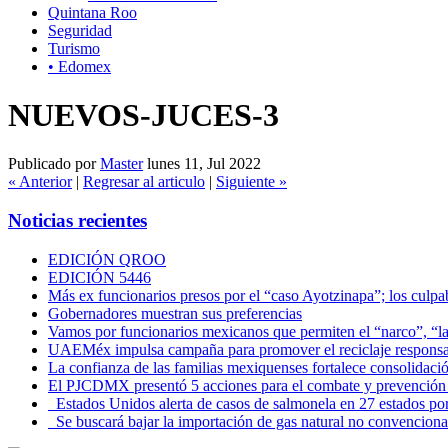
Quintana Roo
Seguridad
Turismo
• Edomex
NUEVOS-JUCES-3
Publicado por
Master
lunes 11, Jul 2022
« Anterior
|
Regresar al articulo
|
Siguiente »
Noticias recientes
EDICIÓN QROO
EDICIÓN 5446
Más ex funcionarios presos por el “caso Ayotzinapa”; los culpab
Gobernadores muestran sus preferencias
Vamos por funcionarios mexicanos que permiten el “narco”, “
UAEMéx impulsa campaña para promover el reciclaje responsab
La confianza de las familias mexiquenses fortalece consolida
El PJCDMX presentó 5 acciones para el combate y prevención d
Estados Unidos alerta de casos de salmonela en 27 estados po
Se buscará bajar la importación de gas natural no convenciona