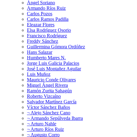
Ángel Soriano
Armando Ríos Ruiz
Carlos Pozos
Carlos Ramos Padilla
Eleazar Flores
Elsa Rodríguez Osorio
Francisco Rodríguez
Freddy Sánchez
Guillermina Gómora Ordóñez
Hans Salazar
Humberto Mares N.
Jorge Luis Galicia Palacios
José Luis Montañez Aguilar
Luis Muñoz
Mauricio Conde Olivares
Miguel Ángel Rivera
Ramón Zurita Sahagún
Roberto Vizcaíno
Salvador Martínez García
Víctor Sánchez Baños
¬ Alejo Sánchez Cano
¬ Armando Sepúlveda Ibarra
¬ Arturo Nahle
¬ Arturo Ríos Ruiz
¬ Augusto Corro