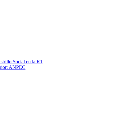
trillo Social en la R1
terior: ANPEC