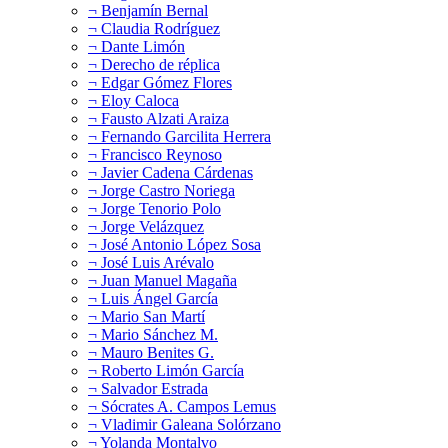
¬ Benjamín Bernal
¬ Claudia Rodríguez
¬ Dante Limón
¬ Derecho de réplica
¬ Edgar Gómez Flores
¬ Eloy Caloca
¬ Fausto Alzati Araiza
¬ Fernando Garcilita Herrera
¬ Francisco Reynoso
¬ Javier Cadena Cárdenas
¬ Jorge Castro Noriega
¬ Jorge Tenorio Polo
¬ Jorge Velázquez
¬ José Antonio López Sosa
¬ José Luis Arévalo
¬ Juan Manuel Magaña
¬ Luis Ángel García
¬ Mario San Martí
¬ Mario Sánchez M.
¬ Mauro Benites G.
¬ Roberto Limón García
¬ Salvador Estrada
¬ Sócrates A. Campos Lemus
¬ Vladimir Galeana Solórzano
¬ Yolanda Montalvo