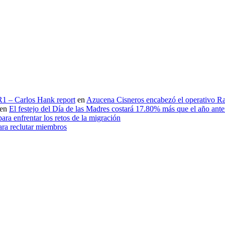
 R1 – Carlos Hank report
en
Azucena Cisneros encabezó el operativo Ras
en
El festejo del Día de las Madres costará 17.80% más que el año an
ara enfrentar los retos de la migración
ara reclutar miembros