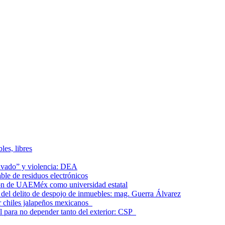
les, libres
lavado” y violencia: DEA
le de residuos electrónicos
ción de UAEMéx como universidad estatal
el delito de despojo de inmuebles: mag. Guerra Álvarez
r chiles jalapeños mexicanos
l para no depender tanto del exterior: CSP